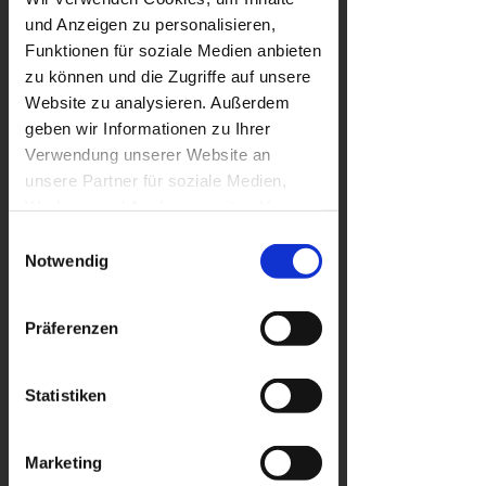
und Anzeigen zu personalisieren,
Funktionen für soziale Medien anbieten
zu können und die Zugriffe auf unsere
Website zu analysieren. Außerdem
geben wir Informationen zu Ihrer
Verwendung unserer Website an
unsere Partner für soziale Medien,
Werbung und Analysen weiter. Unsere
Partner führen diese Informationen
Einwilligungsauswahl
möglicherweise mit weiteren Daten
Notwendig
zusammen, die Sie ihnen bereitgestellt
haben oder die sie im Rahmen Ihrer
Präferenzen
Nutzung der Dienste gesammelt
haben.
Datenschutzerklärung
Statistiken
Marketing