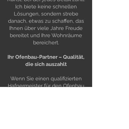
Ich biete keine schnellen
Lösungen, sondern strebe
danach, etwas zu schaffen, das
Ihnen über viele Jahre Freude
bereitet und Ihre Wohnräume
bereichert.
​Ihr Ofenbau-Partner – Qualität,
die sich auszahlt
​Wenn Sie einen qualifizierten
Hafnermeister für den Ofenbau
suchen, der Ihre Wünsche mit
höchster Präzision und
Handwerkskunst umsetzt, dann
bin ich der perfekte
Ansprechpartner für Sie.