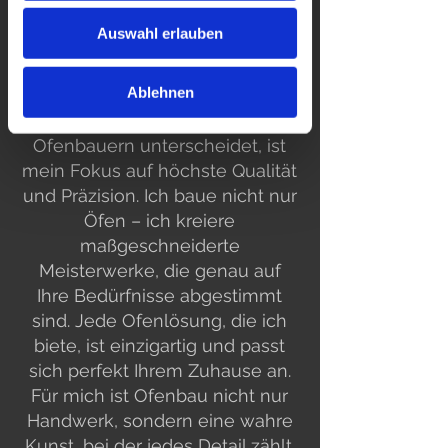
Was mich auszeichnet –
Auswahl erlauben
Qualität, Präzision und
individuelle Beratung
Ablehnen
Was mich von anderen
Ofenbauern unterscheidet, ist
mein Fokus auf höchste Qualität
und Präzision. Ich baue nicht nur
Öfen – ich kreiere
maßgeschneiderte
Meisterwerke, die genau auf
Ihre Bedürfnisse abgestimmt
sind. Jede Ofenlösung, die ich
biete, ist einzigartig und passt
sich perfekt Ihrem Zuhause an.
Für mich ist Ofenbau nicht nur
Handwerk, sondern eine wahre
Kunst, bei der jedes Detail zählt.